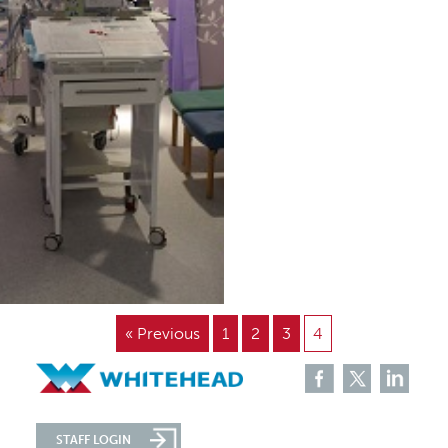
« Previous
1
2
3
4
STAFF LOGIN